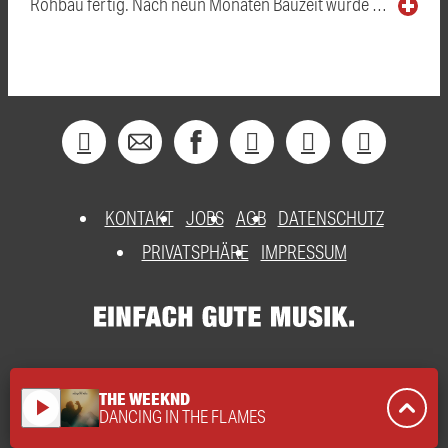
Rohbau fertig. Nach neun Monaten Bauzeit wurde …
KONTAKT
JOBS
AGB
DATENSCHUTZ
PRIVATSPHÄRE
IMPRESSUM
THE WEEKND
play_arrow
DANCING IN THE FLAMES