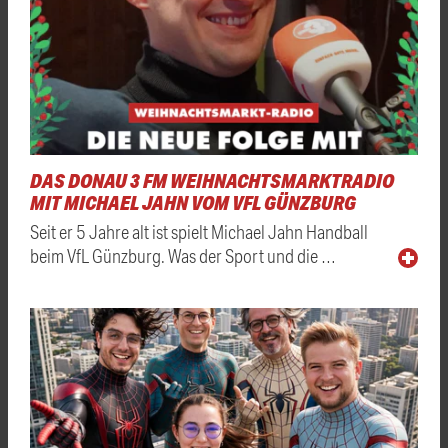
DAS DONAU 3 FM WEIHNACHTSMARKTRADIO
MIT MICHAEL JAHN VOM VFL GÜNZBURG
Seit er 5 Jahre alt ist spielt Michael Jahn Handball
beim VfL Günzburg. Was der Sport und die …