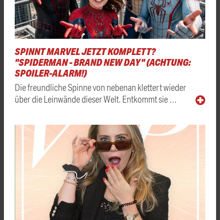
SPINNT MARVEL JETZT KOMPLETT?
"SPIDERMAN - BRAND NEW DAY" (ACHTUNG:
SPOILER-ALARM!)
Die freundliche Spinne von nebenan klettert wieder
über die Leinwände dieser Welt. Entkommt sie …