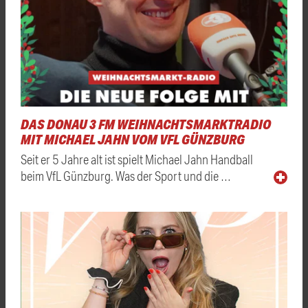
DAS DONAU 3 FM WEIHNACHTSMARKTRADIO
MIT MICHAEL JAHN VOM VFL GÜNZBURG
Seit er 5 Jahre alt ist spielt Michael Jahn Handball
beim VfL Günzburg. Was der Sport und die …