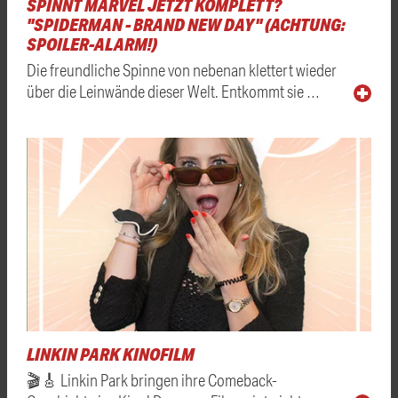
SPINNT MARVEL JETZT KOMPLETT?
"SPIDERMAN - BRAND NEW DAY" (ACHTUNG:
SPOILER-ALARM!)
Die freundliche Spinne von nebenan klettert wieder
über die Leinwände dieser Welt. Entkommt sie …
LINKIN PARK KINOFILM
🎬🎸 Linkin Park bringen ihre Comeback-