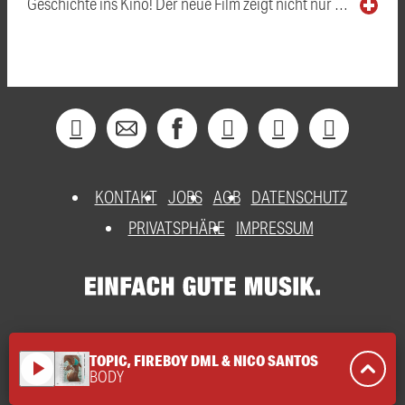
Geschichte ins Kino! Der neue Film zeigt nicht nur …
KONTAKT
JOBS
AGB
DATENSCHUTZ
PRIVATSPHÄRE
IMPRESSUM
TOPIC, FIREBOY DML & NICO SANTOS
play_arrow
BODY