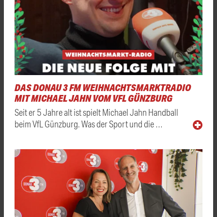
DAS DONAU 3 FM WEIHNACHTSMARKTRADIO
MIT MICHAEL JAHN VOM VFL GÜNZBURG
Seit er 5 Jahre alt ist spielt Michael Jahn Handball
beim VfL Günzburg. Was der Sport und die …