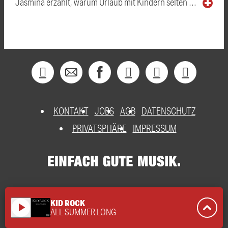
Jasmina erzählt, warum Urlaub mit Kindern selten …
KONTAKT
JOBS
AGB
DATENSCHUTZ
PRIVATSPHÄRE
IMPRESSUM
KID ROCK
play_arrow
ALL SUMMER LONG