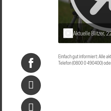
Aktuelle Blitzer, 
play_arrow
Einfach gut informiert: Alle 
Telefon (0800 0 490400) ode