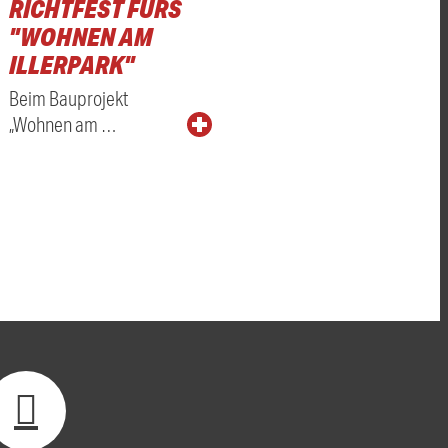
RICHTFEST FÜRS
"WOHNEN AM
ILLERPARK"
Beim Bauprojekt
„Wohnen am …