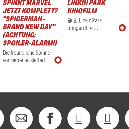
SPINNT MARVEL
LINKIN PARK
RADIO
JETZT KOMPLETT?
KINOFILM
"SPIDERMAN -
🎬🎸 Linkin Park
BRAND NEW DAY"
bringen ihre …
(ACHTUNG:
SPOILER-ALARM!)
Die freundliche Spinne
von nebenan klettert …