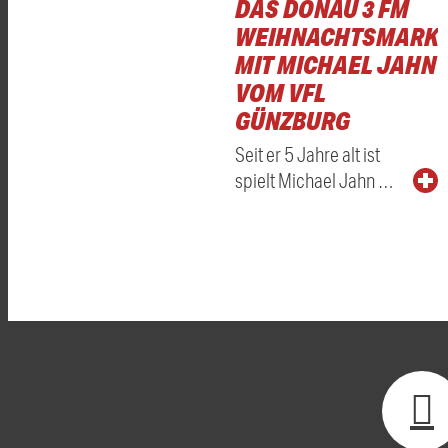
DAS DONAU 3 FM
WEIHNACHTSMARKT
MIT MICHAEL JAHN
VOM VFL
GÜNZBURG
Seit er 5 Jahre alt ist
spielt Michael Jahn …