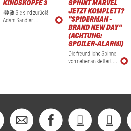
KINDSKÖPFE 3
SPINNT MARVEL
RADIO
JETZT KOMPLETT?
😂🎬 Sie sind zurück!
"SPIDERMAN -
Adam Sandler …
BRAND NEW DAY"
(ACHTUNG:
SPOILER-ALARM!)
Die freundliche Spinne
von nebenan klettert …