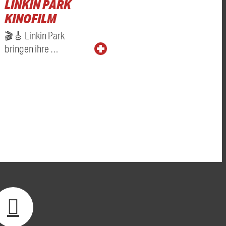
LINKIN PARK
KINOFILM
🎬🎸 Linkin Park
bringen ihre …