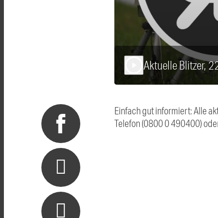
Aktuelle Blitzer, 
play_arrow
Einfach gut informiert: Alle 
Telefon (0800 0 490400) ode