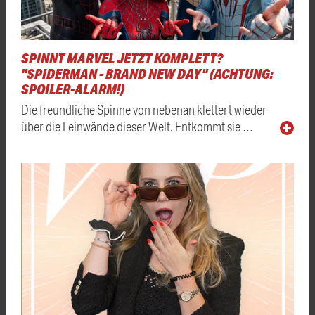
SPINNT MARVEL JETZT KOMPLETT?
"SPIDERMAN - BRAND NEW DAY" (ACHTUNG:
SPOILER-ALARM!)
Die freundliche Spinne von nebenan klettert wieder
über die Leinwände dieser Welt. Entkommt sie …