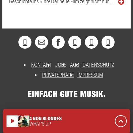
Geschichte ins Kino! Der neue Film zeigt nicht nur …
KONTAKT
JOBS
AGB
DATENSCHUTZ
PRIVATSPHÄRE
IMPRESSUM
4 NON BLONDES
play_arrow
WHAT'S UP