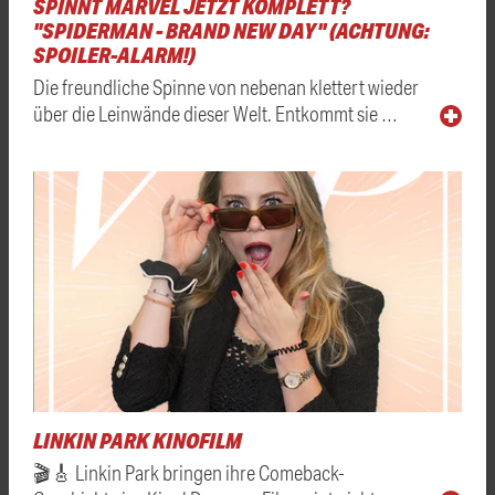
SPINNT MARVEL JETZT KOMPLETT?
"SPIDERMAN - BRAND NEW DAY" (ACHTUNG:
SPOILER-ALARM!)
Die freundliche Spinne von nebenan klettert wieder
über die Leinwände dieser Welt. Entkommt sie …
LINKIN PARK KINOFILM
🎬🎸 Linkin Park bringen ihre Comeback-