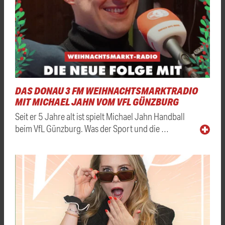
DAS DONAU 3 FM WEIHNACHTSMARKTRADIO
MIT MICHAEL JAHN VOM VFL GÜNZBURG
Seit er 5 Jahre alt ist spielt Michael Jahn Handball
beim VfL Günzburg. Was der Sport und die …