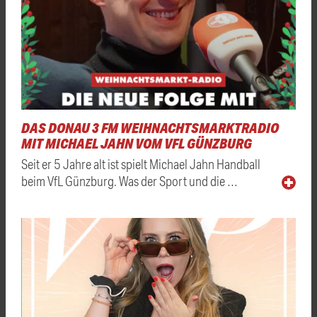
DAS DONAU 3 FM WEIHNACHTSMARKTRADIO
MIT MICHAEL JAHN VOM VFL GÜNZBURG
Seit er 5 Jahre alt ist spielt Michael Jahn Handball
beim VfL Günzburg. Was der Sport und die …