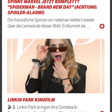
SPINNT MARVEL JETZT KOMPLETT?
"SPIDERMAN - BRAND NEW DAY" (ACHTUNG:
SPOILER-ALARM!)
Die freundliche Spinne von nebenan klettert wieder
über die Leinwände dieser Welt. Entkommt sie …
LINKIN PARK KINOFILM
🎬🎸 Linkin Park bringen ihre Comeback-