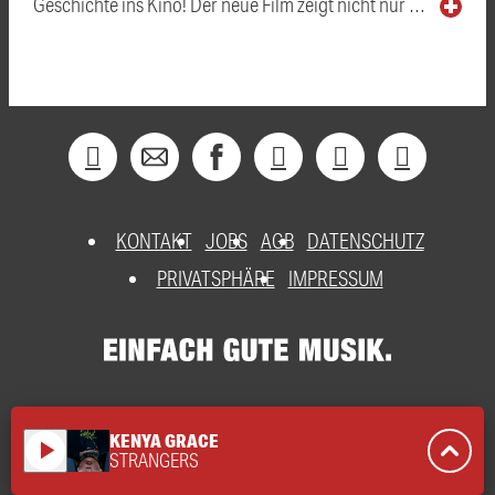
Geschichte ins Kino! Der neue Film zeigt nicht nur …
KONTAKT
JOBS
AGB
DATENSCHUTZ
PRIVATSPHÄRE
IMPRESSUM
KENYA GRACE
play_arrow
STRANGERS