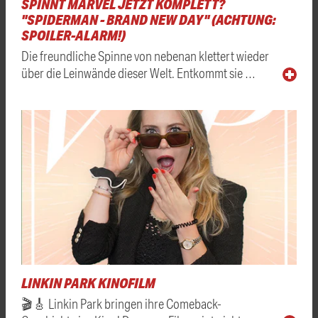
SPINNT MARVEL JETZT KOMPLETT?
"SPIDERMAN - BRAND NEW DAY" (ACHTUNG:
SPOILER-ALARM!)
Die freundliche Spinne von nebenan klettert wieder
über die Leinwände dieser Welt. Entkommt sie …
LINKIN PARK KINOFILM
🎬🎸 Linkin Park bringen ihre Comeback-