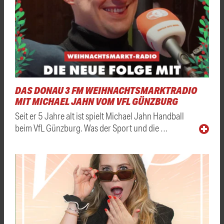
DAS DONAU 3 FM WEIHNACHTSMARKTRADIO
MIT MICHAEL JAHN VOM VFL GÜNZBURG
Seit er 5 Jahre alt ist spielt Michael Jahn Handball
beim VfL Günzburg. Was der Sport und die …