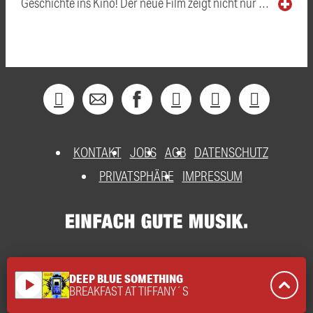
Geschichte ins Kino! Der neue Film zeigt nicht nur …
KONTAKT
JOBS
AGB
DATENSCHUTZ
PRIVATSPHÄRE
IMPRESSUM
DEEP BLUE SOMETHING
play_arrow
BREAKFAST AT TIFFANY´S