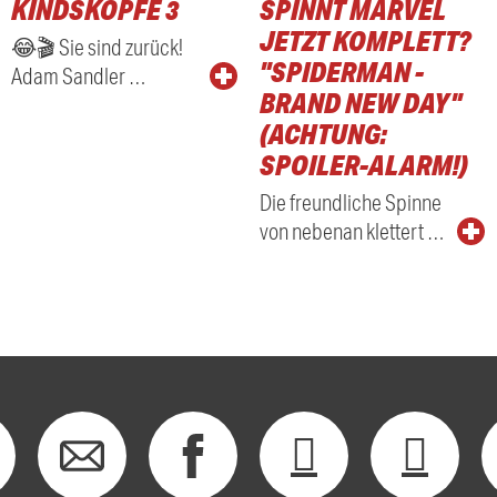
KINDSKÖPFE 3
SPINNT MARVEL
RADIO
JETZT KOMPLETT?
😂🎬 Sie sind zurück!
"SPIDERMAN -
Adam Sandler …
BRAND NEW DAY"
(ACHTUNG:
SPOILER-ALARM!)
Die freundliche Spinne
von nebenan klettert …