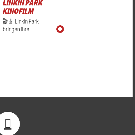
LINKIN PARK
KINOFILM
🎬🎸 Linkin Park
bringen ihre …