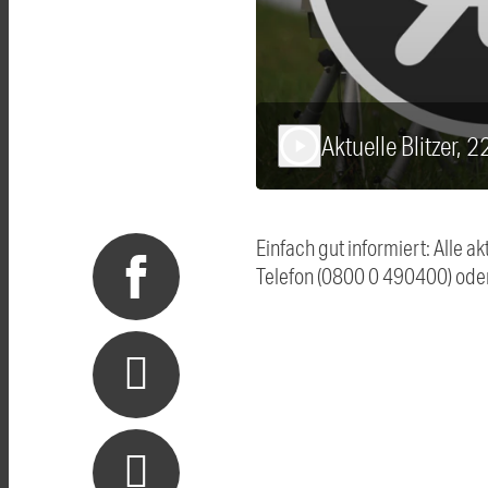
Aktuelle Blitzer, 
play_arrow
Einfach gut informiert: Alle 
Telefon (0800 0 490400) ode