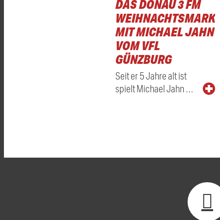
DAS DONAU 3 FM
WEIHNACHTSMARKT
MIT MICHAEL JAHN
VOM VFL
GÜNZBURG
Seit er 5 Jahre alt ist
spielt Michael Jahn …