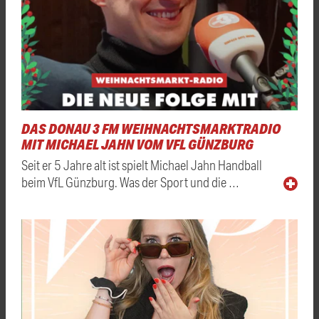
DAS DONAU 3 FM WEIHNACHTSMARKTRADIO
MIT MICHAEL JAHN VOM VFL GÜNZBURG
Seit er 5 Jahre alt ist spielt Michael Jahn Handball
beim VfL Günzburg. Was der Sport und die …