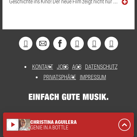
Geschichte ins Kino! Der neue Film zeigt nicht nur …
KONTAKT
JOBS
AGB
DATENSCHUTZ
PRIVATSPHÄRE
IMPRESSUM
CHRISTINA AGUILERA
play_arrow
GENIE IN A BOTTLE