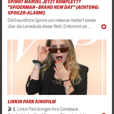
SPINNT MARVEL JETZT KOMPLETT?
"SPIDERMAN - BRAND NEW DAY" (ACHTUNG:
SPOILER-ALARM!)
Die freundliche Spinne von nebenan klettert wieder
über die Leinwände dieser Welt. Entkommt sie …
LINKIN PARK KINOFILM
🎬🎸 Linkin Park bringen ihre Comeback-