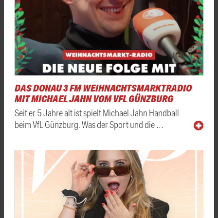
DAS DONAU 3 FM WEIHNACHTSMARKTRADIO
MIT MICHAEL JAHN VOM VFL GÜNZBURG
Seit er 5 Jahre alt ist spielt Michael Jahn Handball
beim VfL Günzburg. Was der Sport und die …