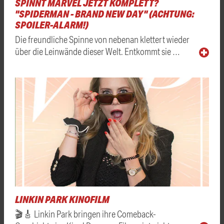
SPINNT MARVEL JETZT KOMPLETT?
"SPIDERMAN - BRAND NEW DAY" (ACHTUNG:
SPOILER-ALARM!)
Die freundliche Spinne von nebenan klettert wieder
über die Leinwände dieser Welt. Entkommt sie …
LINKIN PARK KINOFILM
🎬🎸 Linkin Park bringen ihre Comeback-