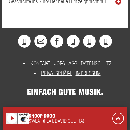
Geschichte ins Kino! Der neue Film zeigt nicht nur …
KONTAKT
JOBS
AGB
DATENSCHUTZ
PRIVATSPHÄRE
IMPRESSUM
SNOOP DOGG
play_arrow
SWEAT (FEAT. DAVID GUETTA)