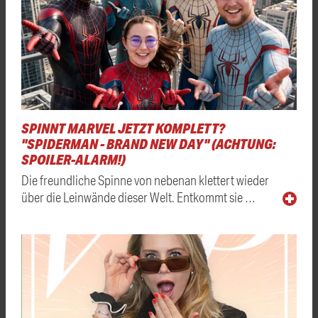
SPINNT MARVEL JETZT KOMPLETT?
"SPIDERMAN - BRAND NEW DAY" (ACHTUNG:
SPOILER-ALARM!)
Die freundliche Spinne von nebenan klettert wieder
über die Leinwände dieser Welt. Entkommt sie …