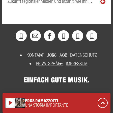
Zukunft regionaler Medien und erzählt, wie ihn …
KONTAKT
JOBS
AGB
DATENSCHUTZ
PRIVATSPHÄRE
IMPRESSUM
EROS RAMAZZOTTI
play_arrow
UNA STORIA IMPORTANTE