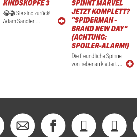
KINDSKÖPFE 3
SPINNT MARVEL
RADIO
JETZT KOMPLETT?
😂🎬 Sie sind zurück!
"SPIDERMAN -
Adam Sandler …
BRAND NEW DAY"
(ACHTUNG:
SPOILER-ALARM!)
Die freundliche Spinne
von nebenan klettert …