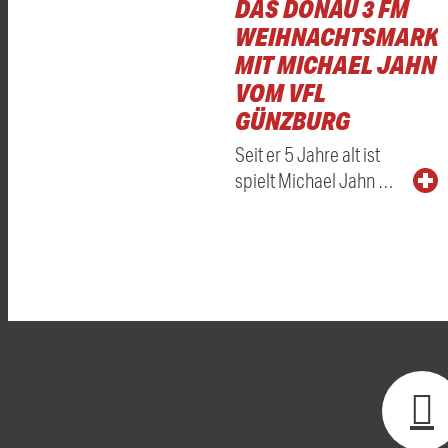
DAS DONAU 3 FM
WEIHNACHTSMARKT
MIT MICHAEL JAHN
VOM VFL
GÜNZBURG
Seit er 5 Jahre alt ist
spielt Michael Jahn …