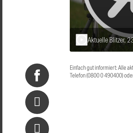
Aktuelle Blitzer, 
play_arrow
Einfach gut informiert: Alle 
Telefon (0800 0 490400) ode