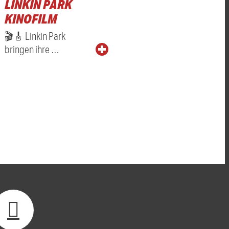
LINKIN PARK
KINOFILM
🎬🎸 Linkin Park
bringen ihre …