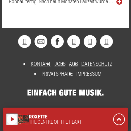
Rohbau fertig. Nach neun Monaten Bauzeit wurde …
KONTAKT
JOBS
AGB
DATENSCHUTZ
PRIVATSPHÄRE
IMPRESSUM
ROXETTE
play_arrow
THE CENTRE OF THE HEART