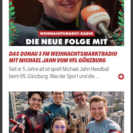
DAS DONAU 3 FM WEIHNACHTSMARKTRADIO
MIT MICHAEL JAHN VOM VFL GÜNZBURG
Seit er 5 Jahre alt ist spielt Michael Jahn Handball
beim VfL Günzburg. Was der Sport und die …