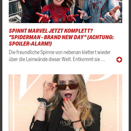
SPINNT MARVEL JETZT KOMPLETT?
"SPIDERMAN - BRAND NEW DAY" (ACHTUNG:
SPOILER-ALARM!)
Die freundliche Spinne von nebenan klettert wieder
über die Leinwände dieser Welt. Entkommt sie …