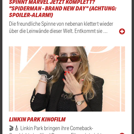
SPINNT MARVEL JETZT KOMPLETT?
"SPIDERMAN - BRAND NEW DAY" (ACHTUNG:
SPOILER-ALARM!)
Die freundliche Spinne von nebenan klettert wieder
über die Leinwände dieser Welt. Entkommt sie …
LINKIN PARK KINOFILM
🎬🎸 Linkin Park bringen ihre Comeback-