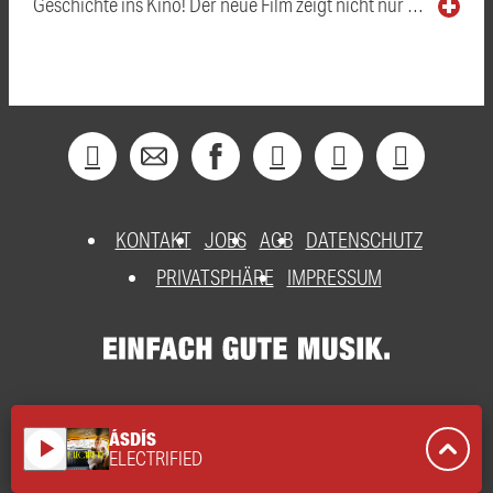
Geschichte ins Kino! Der neue Film zeigt nicht nur …
KONTAKT
JOBS
AGB
DATENSCHUTZ
PRIVATSPHÄRE
IMPRESSUM
ÁSDÍS
play_arrow
ELECTRIFIED