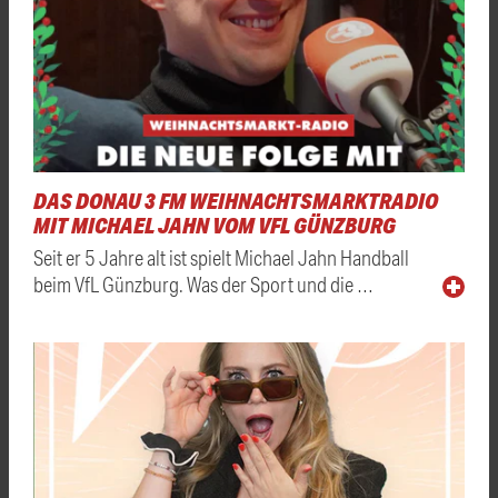
DAS DONAU 3 FM WEIHNACHTSMARKTRADIO
MIT MICHAEL JAHN VOM VFL GÜNZBURG
Seit er 5 Jahre alt ist spielt Michael Jahn Handball
beim VfL Günzburg. Was der Sport und die …