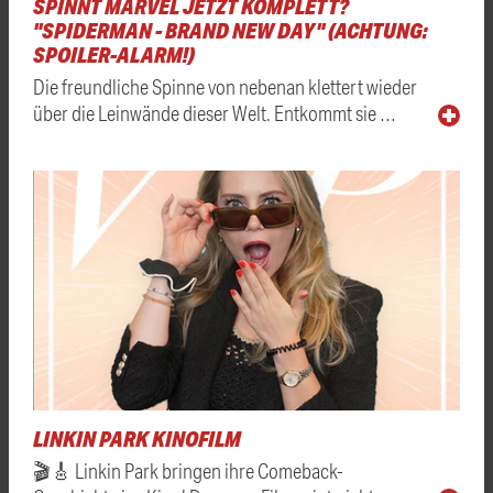
SPINNT MARVEL JETZT KOMPLETT?
"SPIDERMAN - BRAND NEW DAY" (ACHTUNG:
SPOILER-ALARM!)
Die freundliche Spinne von nebenan klettert wieder
über die Leinwände dieser Welt. Entkommt sie …
LINKIN PARK KINOFILM
🎬🎸 Linkin Park bringen ihre Comeback-