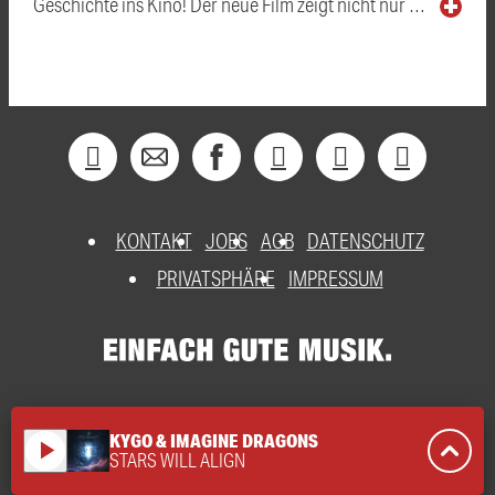
Geschichte ins Kino! Der neue Film zeigt nicht nur …
KONTAKT
JOBS
AGB
DATENSCHUTZ
PRIVATSPHÄRE
IMPRESSUM
KYGO & IMAGINE DRAGONS
play_arrow
STARS WILL ALIGN