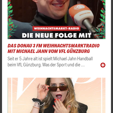
DAS DONAU 3 FM WEIHNACHTSMARKTRADIO
MIT MICHAEL JAHN VOM VFL GÜNZBURG
Seit er 5 Jahre alt ist spielt Michael Jahn Handball
beim VfL Günzburg. Was der Sport und die …