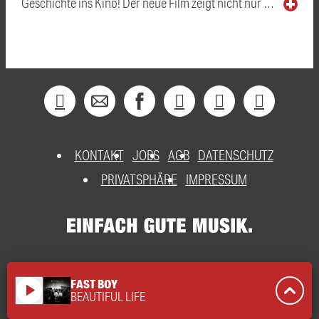
Geschichte ins Kino! Der neue Film zeigt nicht nur …
KONTAKT
JOBS
AGB
DATENSCHUTZ
PRIVATSPHÄRE
IMPRESSUM
FAST BOY
play_arrow
BEAUTIFUL LIFE