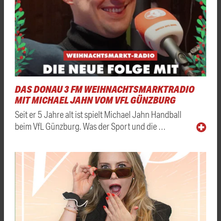
DAS DONAU 3 FM WEIHNACHTSMARKTRADIO
MIT MICHAEL JAHN VOM VFL GÜNZBURG
Seit er 5 Jahre alt ist spielt Michael Jahn Handball
beim VfL Günzburg. Was der Sport und die …