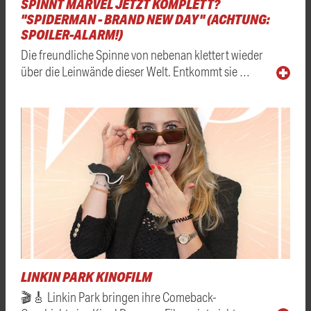
SPINNT MARVEL JETZT KOMPLETT?
"SPIDERMAN - BRAND NEW DAY" (ACHTUNG:
SPOILER-ALARM!)
Die freundliche Spinne von nebenan klettert wieder
über die Leinwände dieser Welt. Entkommt sie …
LINKIN PARK KINOFILM
🎬🎸 Linkin Park bringen ihre Comeback-