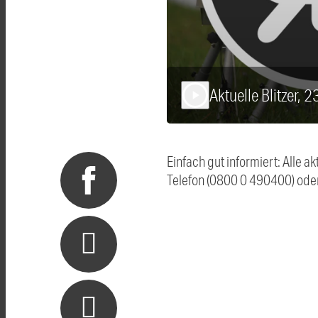
Aktuelle Blitzer, 
play_arrow
Einfach gut informiert: Alle 
Telefon (0800 0 490400) ode