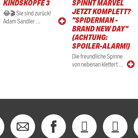
KINDSKÖPFE 3
SPINNT MARVEL
RADIO
JETZT KOMPLETT?
😂🎬 Sie sind zurück!
"SPIDERMAN -
Adam Sandler …
BRAND NEW DAY"
(ACHTUNG:
SPOILER-ALARM!)
Die freundliche Spinne
von nebenan klettert …