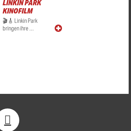
LINKIN PARK
KINOFILM
🎬🎸 Linkin Park
bringen ihre …