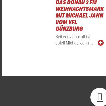
DAS DONAU 3 FM
WEIHNACHTSMARKT
MIT MICHAEL JAHN
VOM VFL
GÜNZBURG
Seit er 5 Jahre alt ist
spielt Michael Jahn …