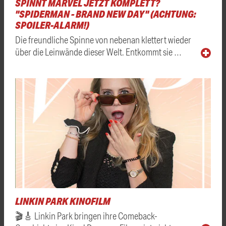
SPINNT MARVEL JETZT KOMPLETT?
"SPIDERMAN - BRAND NEW DAY" (ACHTUNG:
SPOILER-ALARM!)
Die freundliche Spinne von nebenan klettert wieder
über die Leinwände dieser Welt. Entkommt sie …
LINKIN PARK KINOFILM
🎬🎸 Linkin Park bringen ihre Comeback-