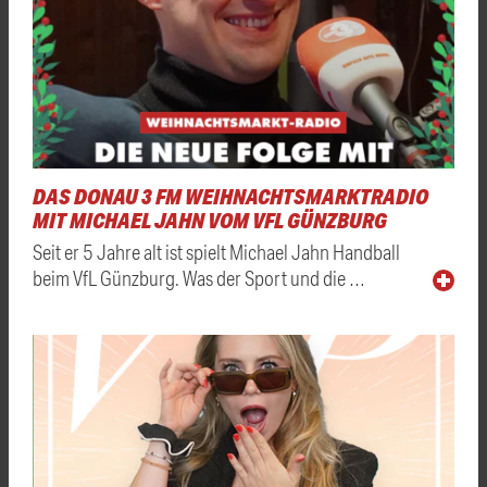
DAS DONAU 3 FM WEIHNACHTSMARKTRADIO
MIT MICHAEL JAHN VOM VFL GÜNZBURG
Seit er 5 Jahre alt ist spielt Michael Jahn Handball
beim VfL Günzburg. Was der Sport und die …