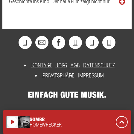
Geschichte ins Kino! Der neue Film zeigt nicht nur …
KONTAKT
JOBS
AGB
DATENSCHUTZ
PRIVATSPHÄRE
IMPRESSUM
SOMBR
play_arrow
HOMEWRECKER