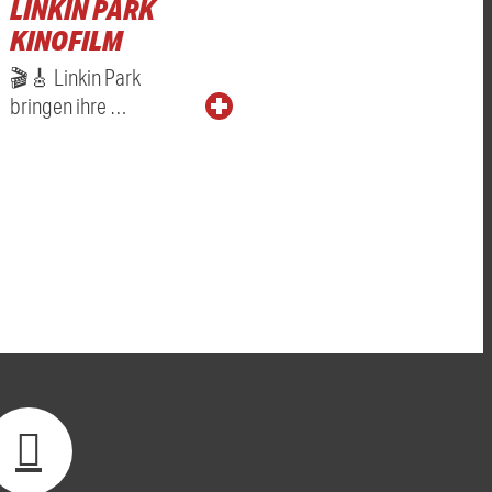
LINKIN PARK
KINOFILM
🎬🎸 Linkin Park
bringen ihre …