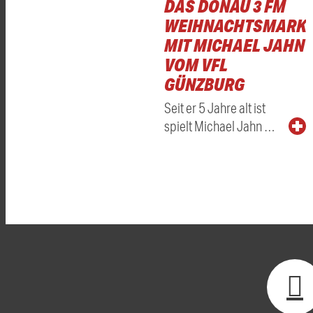
DAS DONAU 3 FM
WEIHNACHTSMARKT
MIT MICHAEL JAHN
VOM VFL
GÜNZBURG
Seit er 5 Jahre alt ist
spielt Michael Jahn …