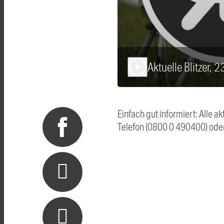
Aktuelle Blitzer, 
play_arrow
Einfach gut informiert: Alle 
Telefon (0800 0 490400) ode