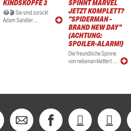
KINDSKÖPFE 3
SPINNT MARVEL
RADIO
JETZT KOMPLETT?
😂🎬 Sie sind zurück!
"SPIDERMAN -
Adam Sandler …
BRAND NEW DAY"
(ACHTUNG:
SPOILER-ALARM!)
Die freundliche Spinne
von nebenan klettert …