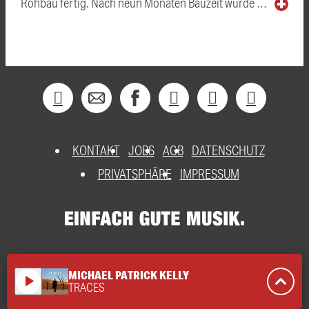
Rohbau fertig. Nach neun Monaten Bauzeit wurde …
KONTAKT
JOBS
AGB
DATENSCHUTZ
PRIVATSPHÄRE
IMPRESSUM
MICHAEL PATRICK KELLY
play_arrow
TRACES