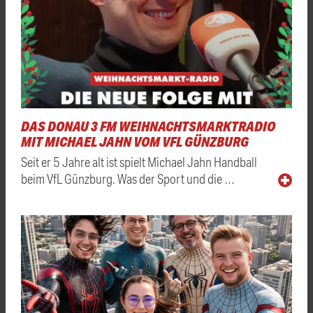
DAS DONAU 3 FM WEIHNACHTSMARKTRADIO
MIT MICHAEL JAHN VOM VFL GÜNZBURG
Seit er 5 Jahre alt ist spielt Michael Jahn Handball
beim VfL Günzburg. Was der Sport und die …