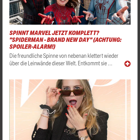
SPINNT MARVEL JETZT KOMPLETT?
"SPIDERMAN - BRAND NEW DAY" (ACHTUNG:
SPOILER-ALARM!)
Die freundliche Spinne von nebenan klettert wieder
über die Leinwände dieser Welt. Entkommt sie …