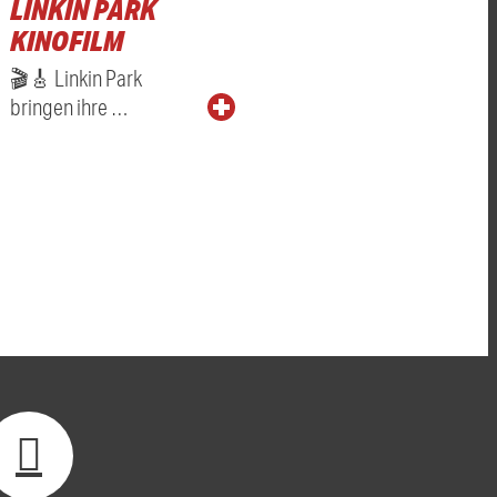
LINKIN PARK
KINOFILM
🎬🎸 Linkin Park
bringen ihre …