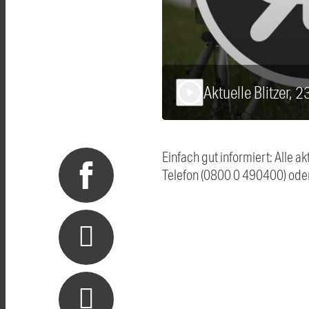
Aktuelle Blitzer, 
play_arrow
Einfach gut informiert: Alle 
Telefon (0800 0 490400) ode