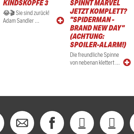
KINDSKÖPFE 3
SPINNT MARVEL
RADIO
JETZT KOMPLETT?
😂🎬 Sie sind zurück!
"SPIDERMAN -
Adam Sandler …
BRAND NEW DAY"
(ACHTUNG:
SPOILER-ALARM!)
Die freundliche Spinne
von nebenan klettert …