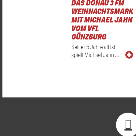
DAS DONAU 3 FM
WEIHNACHTSMARKT
MIT MICHAEL JAHN
VOM VFL
GÜNZBURG
Seit er 5 Jahre alt ist
spielt Michael Jahn …