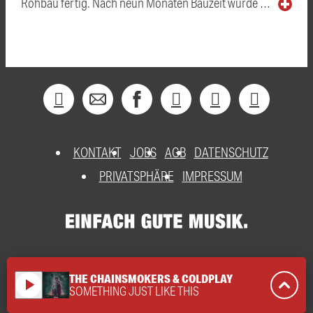
Rohbau fertig. Nach neun Monaten Bauzeit wurde …
KONTAKT
JOBS
AGB
DATENSCHUTZ
PRIVATSPHÄRE
IMPRESSUM
THE CHAINSMOKERS & COLDPLAY
play_arrow
SOMETHING JUST LIKE THIS