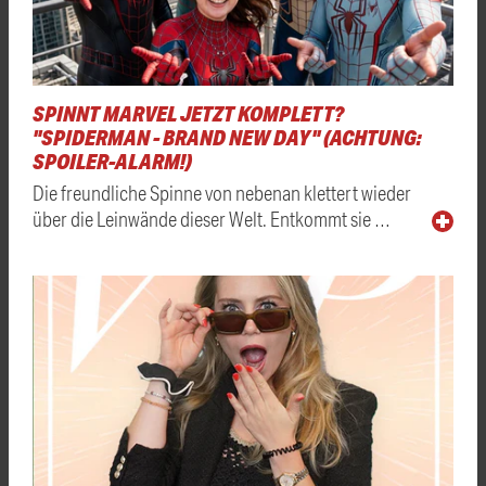
SPINNT MARVEL JETZT KOMPLETT?
"SPIDERMAN - BRAND NEW DAY" (ACHTUNG:
SPOILER-ALARM!)
Die freundliche Spinne von nebenan klettert wieder
über die Leinwände dieser Welt. Entkommt sie …