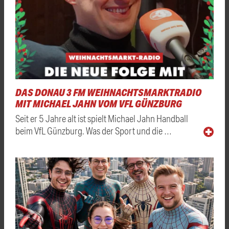
DAS DONAU 3 FM WEIHNACHTSMARKTRADIO
MIT MICHAEL JAHN VOM VFL GÜNZBURG
Seit er 5 Jahre alt ist spielt Michael Jahn Handball
beim VfL Günzburg. Was der Sport und die …