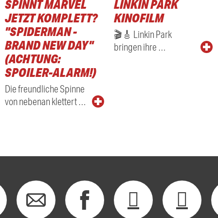
SPINNT MARVEL
LINKIN PARK
RADIO
JETZT KOMPLETT?
KINOFILM
"SPIDERMAN -
🎬🎸 Linkin Park
BRAND NEW DAY"
bringen ihre …
(ACHTUNG:
SPOILER-ALARM!)
Die freundliche Spinne
von nebenan klettert …