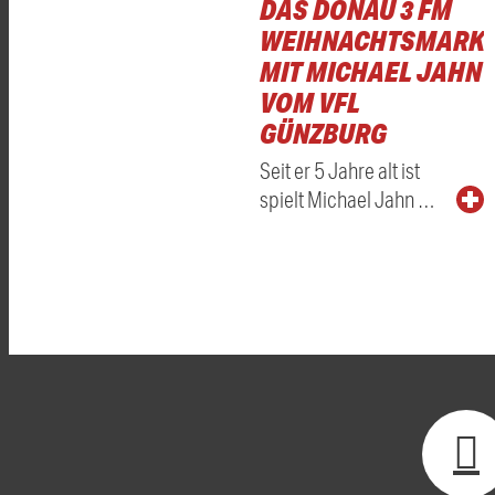
DAS DONAU 3 FM
WEIHNACHTSMARKT
MIT MICHAEL JAHN
VOM VFL
GÜNZBURG
Seit er 5 Jahre alt ist
spielt Michael Jahn …