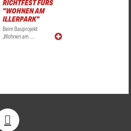
RICHTFEST FÜRS
"WOHNEN AM
ILLERPARK"
Beim Bauprojekt
„Wohnen am …