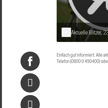
Aktuelle Blitzer, 
play_arrow
Einfach gut informiert: Alle 
Telefon (0800 0 490400) ode