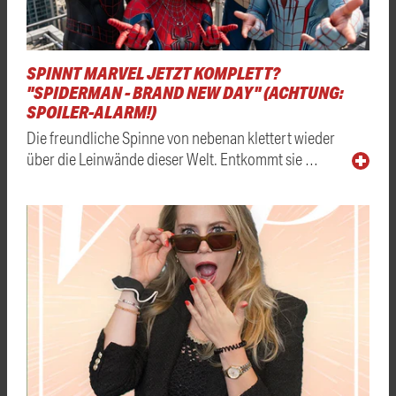
SPINNT MARVEL JETZT KOMPLETT?
"SPIDERMAN - BRAND NEW DAY" (ACHTUNG:
SPOILER-ALARM!)
Die freundliche Spinne von nebenan klettert wieder
über die Leinwände dieser Welt. Entkommt sie …