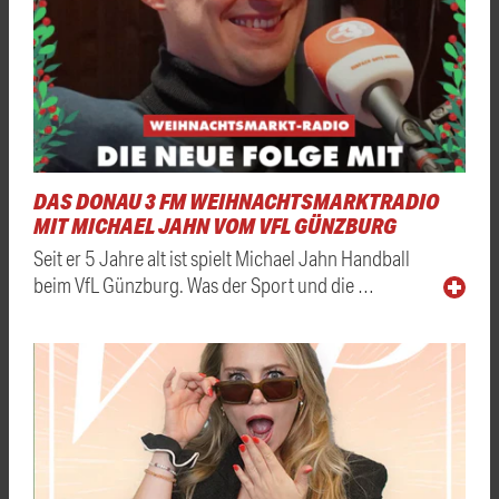
DAS DONAU 3 FM WEIHNACHTSMARKTRADIO
MIT MICHAEL JAHN VOM VFL GÜNZBURG
Seit er 5 Jahre alt ist spielt Michael Jahn Handball
beim VfL Günzburg. Was der Sport und die …