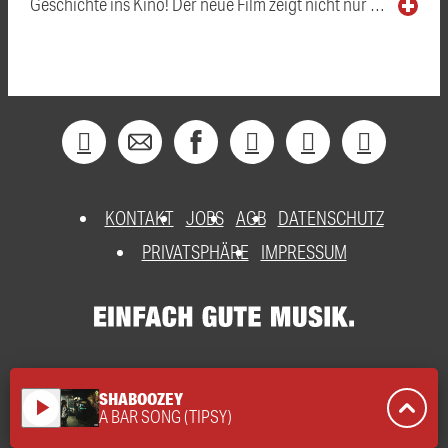
Geschichte ins Kino! Der neue Film zeigt nicht nur …
KONTAKT
JOBS
AGB
DATENSCHUTZ
PRIVATSPHÄRE
IMPRESSUM
SHABOOZEY
play_arrow
A BAR SONG (TIPSY)