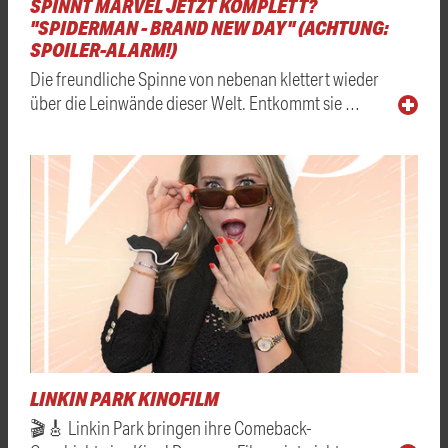
SPINNT MARVEL JETZT KOMPLETT?
"SPIDERMAN - BRAND NEW DAY" (ACHTUNG:
SPOILER-ALARM!)
Die freundliche Spinne von nebenan klettert wieder
über die Leinwände dieser Welt. Entkommt sie …
LINKIN PARK KINOFILM
🎬🎸 Linkin Park bringen ihre Comeback-