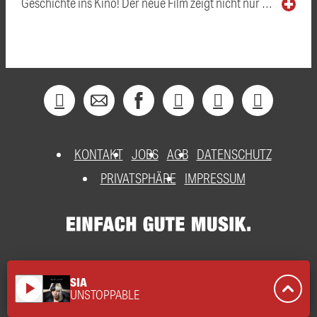
Geschichte ins Kino! Der neue Film zeigt nicht nur …
KONTAKT
JOBS
AGB
DATENSCHUTZ
PRIVATSPHÄRE
IMPRESSUM
SIA
play_arrow
UNSTOPPABLE