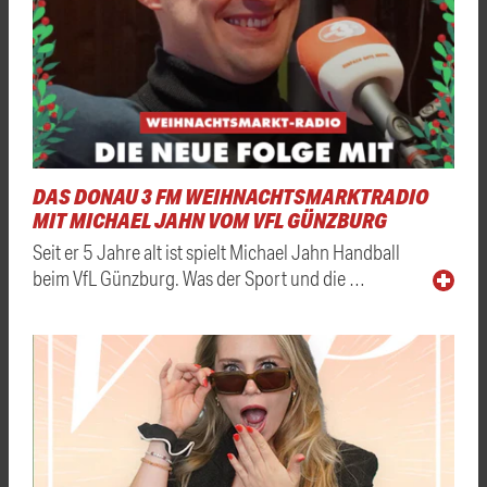
DAS DONAU 3 FM WEIHNACHTSMARKTRADIO
MIT MICHAEL JAHN VOM VFL GÜNZBURG
Seit er 5 Jahre alt ist spielt Michael Jahn Handball
beim VfL Günzburg. Was der Sport und die …