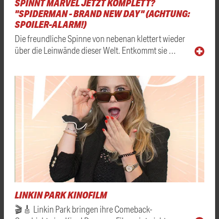
SPINNT MARVEL JETZT KOMPLETT?
"SPIDERMAN - BRAND NEW DAY" (ACHTUNG:
SPOILER-ALARM!)
Die freundliche Spinne von nebenan klettert wieder
über die Leinwände dieser Welt. Entkommt sie …
LINKIN PARK KINOFILM
🎬🎸 Linkin Park bringen ihre Comeback-