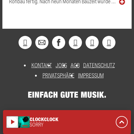
Rohbau fertig. Nach neun Monaten Bauzeit wurde …
KONTAKT
JOBS
AGB
DATENSCHUTZ
PRIVATSPHÄRE
IMPRESSUM
CLOCKCLOCK
play_arrow
SORRY