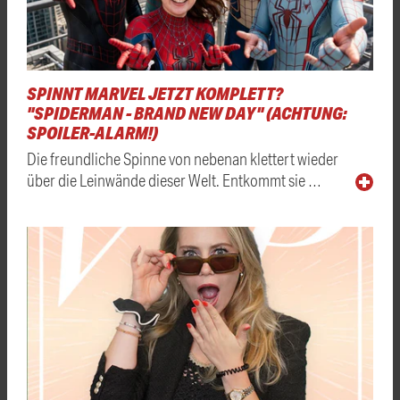
SPINNT MARVEL JETZT KOMPLETT?
"SPIDERMAN - BRAND NEW DAY" (ACHTUNG:
SPOILER-ALARM!)
Die freundliche Spinne von nebenan klettert wieder
über die Leinwände dieser Welt. Entkommt sie …