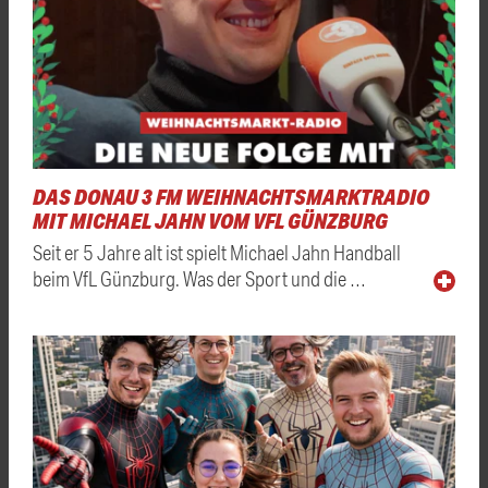
DAS DONAU 3 FM WEIHNACHTSMARKTRADIO
MIT MICHAEL JAHN VOM VFL GÜNZBURG
Seit er 5 Jahre alt ist spielt Michael Jahn Handball
beim VfL Günzburg. Was der Sport und die …