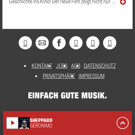
Geschichte ins Kino! Der neue Film zeigt nicht nur …
KONTAKT
JOBS
AGB
DATENSCHUTZ
PRIVATSPHÄRE
IMPRESSUM
SHEPPARD
play_arrow
GERONIMO