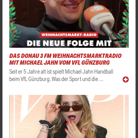
DAS DONAU 3 FM WEIHNACHTSMARKTRADIO
MIT MICHAEL JAHN VOM VFL GÜNZBURG
Seit er 5 Jahre alt ist spielt Michael Jahn Handball
beim VfL Günzburg. Was der Sport und die …