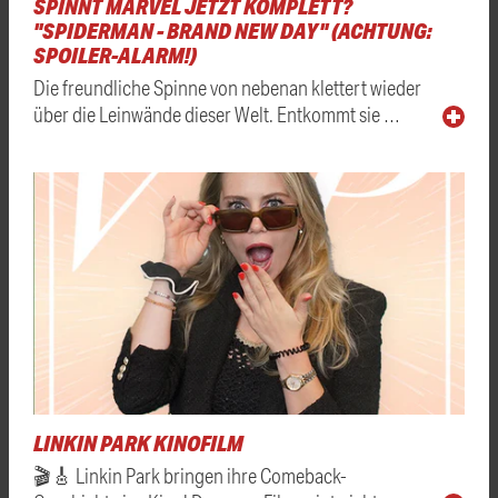
SPINNT MARVEL JETZT KOMPLETT?
"SPIDERMAN - BRAND NEW DAY" (ACHTUNG:
SPOILER-ALARM!)
Die freundliche Spinne von nebenan klettert wieder
über die Leinwände dieser Welt. Entkommt sie …
LINKIN PARK KINOFILM
🎬🎸 Linkin Park bringen ihre Comeback-