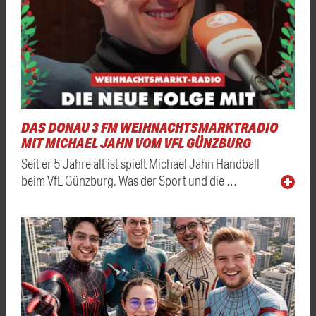
DAS DONAU 3 FM WEIHNACHTSMARKTRADIO
MIT MICHAEL JAHN VOM VFL GÜNZBURG
Seit er 5 Jahre alt ist spielt Michael Jahn Handball
beim VfL Günzburg. Was der Sport und die …