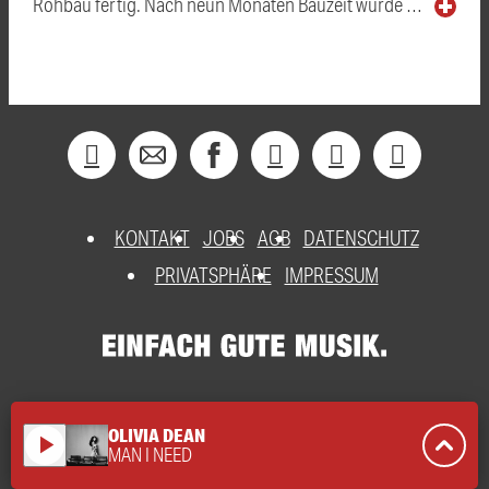
Rohbau fertig. Nach neun Monaten Bauzeit wurde …
KONTAKT
JOBS
AGB
DATENSCHUTZ
PRIVATSPHÄRE
IMPRESSUM
OLIVIA DEAN
play_arrow
MAN I NEED