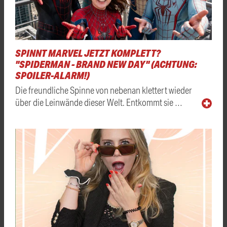
SPINNT MARVEL JETZT KOMPLETT?
"SPIDERMAN - BRAND NEW DAY" (ACHTUNG:
SPOILER-ALARM!)
Die freundliche Spinne von nebenan klettert wieder
über die Leinwände dieser Welt. Entkommt sie …