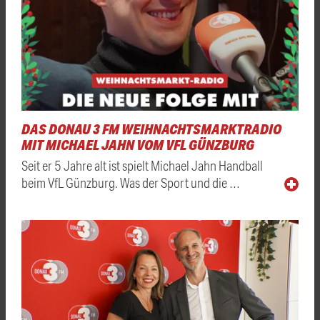
DAS DONAU 3 FM WEIHNACHTSMARKTRADIO
MIT MICHAEL JAHN VOM VFL GÜNZBURG
Seit er 5 Jahre alt ist spielt Michael Jahn Handball
beim VfL Günzburg. Was der Sport und die …