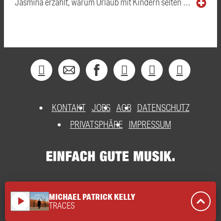
Jasmina erzählt, warum Urlaub mit Kindern selten …
KONTAKT
JOBS
AGB
DATENSCHUTZ
PRIVATSPHÄRE
IMPRESSUM
MICHAEL PATRICK KELLY
play_arrow
TRACES