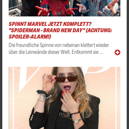
SPINNT MARVEL JETZT KOMPLETT?
"SPIDERMAN - BRAND NEW DAY" (ACHTUNG:
SPOILER-ALARM!)
Die freundliche Spinne von nebenan klettert wieder
über die Leinwände dieser Welt. Entkommt sie …