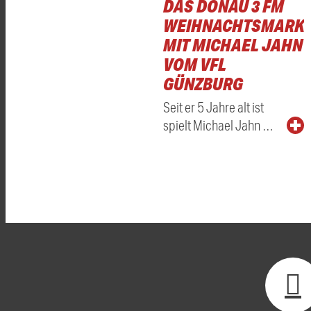
DAS DONAU 3 FM
WEIHNACHTSMARKT
MIT MICHAEL JAHN
VOM VFL
GÜNZBURG
Seit er 5 Jahre alt ist
spielt Michael Jahn …