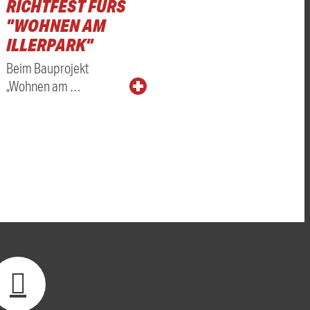
RICHTFEST FÜRS
"WOHNEN AM
ILLERPARK"
Beim Bauprojekt
„Wohnen am …