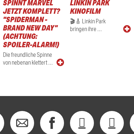
SPINNT MARVEL
LINKIN PARK
RADIO
JETZT KOMPLETT?
KINOFILM
"SPIDERMAN -
🎬🎸 Linkin Park
BRAND NEW DAY"
bringen ihre …
(ACHTUNG:
SPOILER-ALARM!)
Die freundliche Spinne
von nebenan klettert …