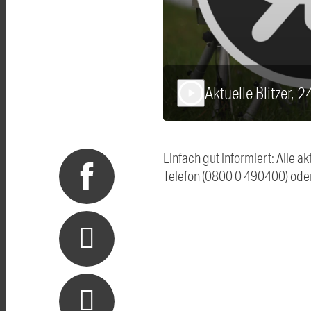
Aktuelle Blitzer, 
play_arrow
Einfach gut informiert: Alle 
Telefon (0800 0 490400) ode