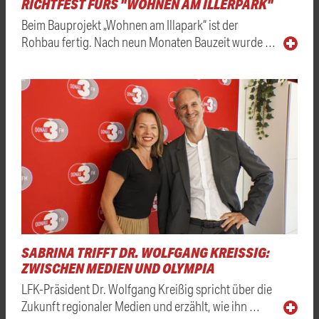
RICHTFEST FÜRS "WOHNEN AM ILLERPARK"
Beim Bauprojekt „Wohnen am Illapark“ ist der
Rohbau fertig. Nach neun Monaten Bauzeit wurde …
SABRINA TRIFFT DR. WOLFGANG KREISSIG: Z
WISCHEN MEDIEN UND OLYMPIA
LFK-Präsident Dr. Wolfgang Kreißig spricht über die
Zukunft regionaler Medien und erzählt, wie ihn …