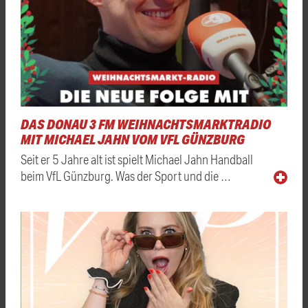
DAS DONAU 3 FM WEIHNACHTSMARKTRADIO
MIT MICHAEL JAHN VOM VFL GÜNZBURG
Seit er 5 Jahre alt ist spielt Michael Jahn Handball
beim VfL Günzburg. Was der Sport und die …