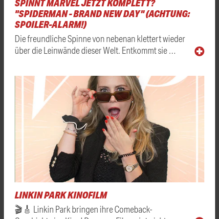
SPINNT MARVEL JETZT KOMPLETT?
"SPIDERMAN - BRAND NEW DAY" (ACHTUNG:
SPOILER-ALARM!)
Die freundliche Spinne von nebenan klettert wieder
über die Leinwände dieser Welt. Entkommt sie …
LINKIN PARK KINOFILM
🎬🎸 Linkin Park bringen ihre Comeback-