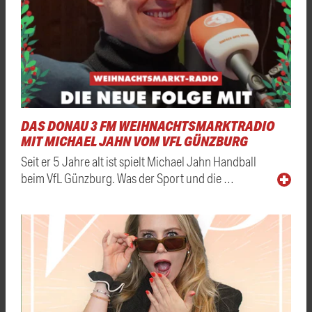
DAS DONAU 3 FM WEIHNACHTSMARKTRADIO
MIT MICHAEL JAHN VOM VFL GÜNZBURG
Seit er 5 Jahre alt ist spielt Michael Jahn Handball
beim VfL Günzburg. Was der Sport und die …