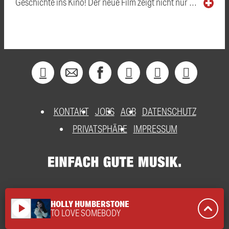
Geschichte ins Kino! Der neue Film zeigt nicht nur …
KONTAKT
JOBS
AGB
DATENSCHUTZ
PRIVATSPHÄRE
IMPRESSUM
HOLLY HUMBERSTONE
play_arrow
TO LOVE SOMEBODY