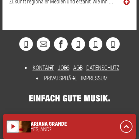
Zukunft regionaler Medien und erzählt, wie ihn …
KONTAKT
JOBS
AGB
DATENSCHUTZ
PRIVATSPHÄRE
IMPRESSUM
ARIANA GRANDE
play_arrow
YES, AND?