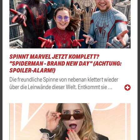
SPINNT MARVEL JETZT KOMPLETT?
"SPIDERMAN - BRAND NEW DAY" (ACHTUNG:
SPOILER-ALARM!)
Die freundliche Spinne von nebenan klettert wieder
über die Leinwände dieser Welt. Entkommt sie …