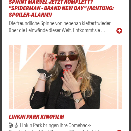
SPINNT MARVEL JETZT KOMPLETT?
"SPIDERMAN - BRAND NEW DAY" (ACHTUNG:
SPOILER-ALARM!)
Die freundliche Spinne von nebenan klettert wieder
über die Leinwände dieser Welt. Entkommt sie …
LINKIN PARK KINOFILM
🎬🎸 Linkin Park bringen ihre Comeback-