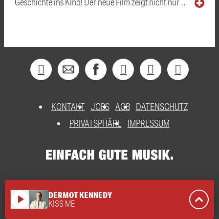
Geschichte ins Kino! Der neue Film zeigt nicht nur …
KONTAKT
JOBS
AGB
DATENSCHUTZ
PRIVATSPHÄRE
IMPRESSUM
DERMOT KENNEDY
play_arrow
KISS ME