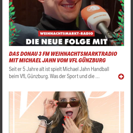
DAS DONAU 3 FM WEIHNACHTSMARKTRADIO
MIT MICHAEL JAHN VOM VFL GÜNZBURG
Seit er 5 Jahre alt ist spielt Michael Jahn Handball
beim VfL Günzburg. Was der Sport und die …