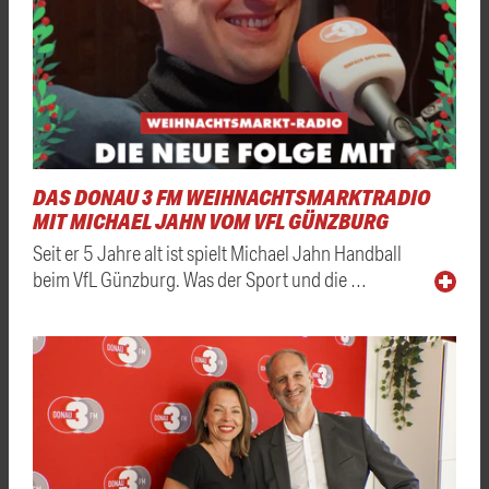
DAS DONAU 3 FM WEIHNACHTSMARKTRADIO
MIT MICHAEL JAHN VOM VFL GÜNZBURG
Seit er 5 Jahre alt ist spielt Michael Jahn Handball
beim VfL Günzburg. Was der Sport und die …