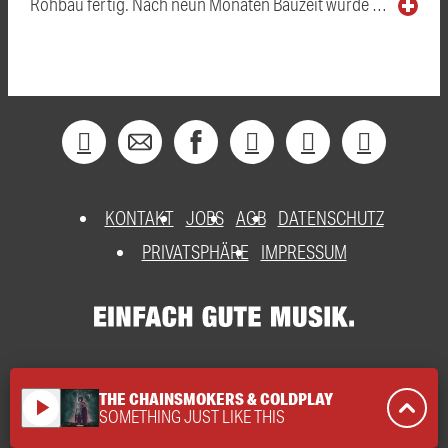
Rohbau fertig. Nach neun Monaten Bauzeit wurde …
KONTAKT
JOBS
AGB
DATENSCHUTZ
PRIVATSPHÄRE
IMPRESSUM
THE CHAINSMOKERS & COLDPLAY
play_arrow
SOMETHING JUST LIKE THIS