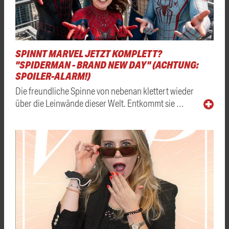
SPINNT MARVEL JETZT KOMPLETT?
"SPIDERMAN - BRAND NEW DAY" (ACHTUNG:
SPOILER-ALARM!)
Die freundliche Spinne von nebenan klettert wieder
über die Leinwände dieser Welt. Entkommt sie …