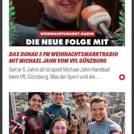
DAS DONAU 3 FM WEIHNACHTSMARKTRADIO
MIT MICHAEL JAHN VOM VFL GÜNZBURG
Seit er 5 Jahre alt ist spielt Michael Jahn Handball
beim VfL Günzburg. Was der Sport und die …