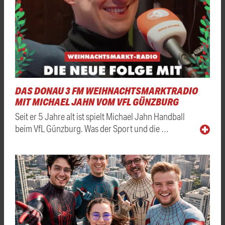
DAS DONAU 3 FM WEIHNACHTSMARKTRADIO
MIT MICHAEL JAHN VOM VFL GÜNZBURG
Seit er 5 Jahre alt ist spielt Michael Jahn Handball
beim VfL Günzburg. Was der Sport und die …