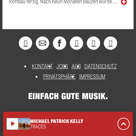
Rohbau fertig. Nach neun Monaten Bauzeit wurde …
KONTAKT
JOBS
AGB
DATENSCHUTZ
PRIVATSPHÄRE
IMPRESSUM
MICHAEL PATRICK KELLY
play_arrow
TRACES