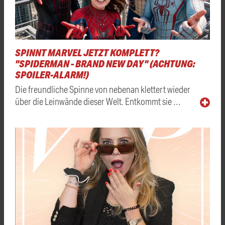
SPINNT MARVEL JETZT KOMPLETT?
"SPIDERMAN - BRAND NEW DAY" (ACHTUNG:
SPOILER-ALARM!)
Die freundliche Spinne von nebenan klettert wieder
über die Leinwände dieser Welt. Entkommt sie …