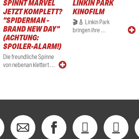
SPINNT MARVEL
LINKIN PARK
RADIO
JETZT KOMPLETT?
KINOFILM
"SPIDERMAN -
🎬🎸 Linkin Park
BRAND NEW DAY"
bringen ihre …
(ACHTUNG:
SPOILER-ALARM!)
Die freundliche Spinne
von nebenan klettert …