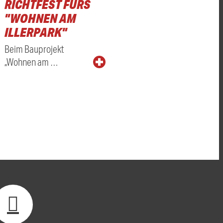
RICHTFEST FÜRS
"WOHNEN AM
ILLERPARK"
Beim Bauprojekt
„Wohnen am …