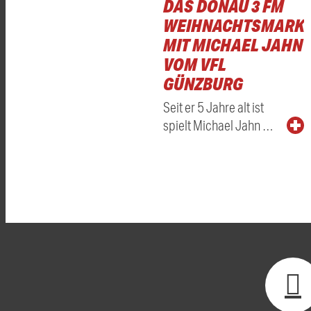
DAS DONAU 3 FM
WEIHNACHTSMARKT
MIT MICHAEL JAHN
VOM VFL
GÜNZBURG
Seit er 5 Jahre alt ist
spielt Michael Jahn …