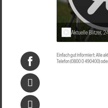
Aktuelle Blitzer, 
play_arrow
Einfach gut informiert: Alle 
Telefon (0800 0 490400) ode