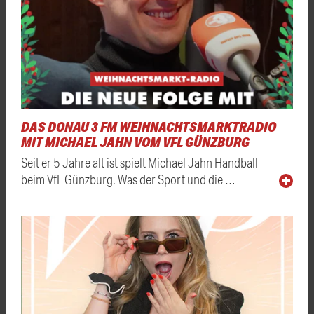
DAS DONAU 3 FM WEIHNACHTSMARKTRADIO
MIT MICHAEL JAHN VOM VFL GÜNZBURG
Seit er 5 Jahre alt ist spielt Michael Jahn Handball
beim VfL Günzburg. Was der Sport und die …