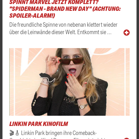
SPINNT MARVEL JETZT KOMPLETT?
"SPIDERMAN - BRAND NEW DAY" (ACHTUNG:
SPOILER-ALARM!)
Die freundliche Spinne von nebenan klettert wieder
über die Leinwände dieser Welt. Entkommt sie …
LINKIN PARK KINOFILM
🎬🎸 Linkin Park bringen ihre Comeback-