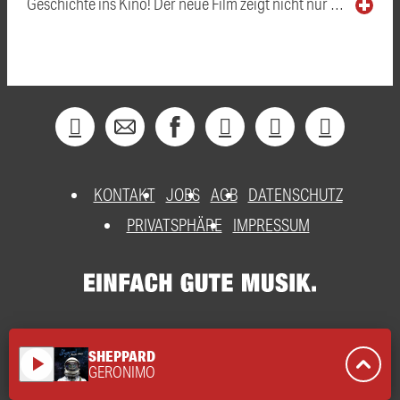
Geschichte ins Kino! Der neue Film zeigt nicht nur …
KONTAKT
JOBS
AGB
DATENSCHUTZ
PRIVATSPHÄRE
IMPRESSUM
SHEPPARD
play_arrow
GERONIMO