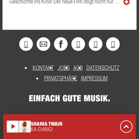
Geschichte ins Kino! Der neue Film zeigt nicht nur …
KONTAKT
JOBS
AGB
DATENSCHUTZ
PRIVATSPHÄRE
IMPRESSUM
SHANIA TWAIN
play_arrow
KA-CHING!