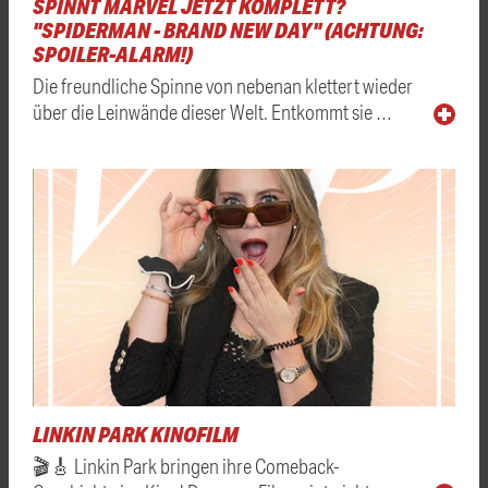
SPINNT MARVEL JETZT KOMPLETT?
"SPIDERMAN - BRAND NEW DAY" (ACHTUNG:
SPOILER-ALARM!)
Die freundliche Spinne von nebenan klettert wieder
über die Leinwände dieser Welt. Entkommt sie …
LINKIN PARK KINOFILM
🎬🎸 Linkin Park bringen ihre Comeback-