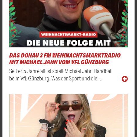
DAS DONAU 3 FM WEIHNACHTSMARKTRADIO
MIT MICHAEL JAHN VOM VFL GÜNZBURG
Seit er 5 Jahre alt ist spielt Michael Jahn Handball
beim VfL Günzburg. Was der Sport und die …