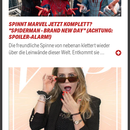
SPINNT MARVEL JETZT KOMPLETT?
"SPIDERMAN - BRAND NEW DAY" (ACHTUNG:
SPOILER-ALARM!)
Die freundliche Spinne von nebenan klettert wieder
über die Leinwände dieser Welt. Entkommt sie …