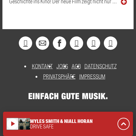
Geschichte ins Kino! Der neue Film zeigt nicht nur …
KONTAKT
JOBS
AGB
DATENSCHUTZ
PRIVATSPHÄRE
IMPRESSUM
MYLES SMITH & NIALL HORAN
play_arrow
DRIVE SAFE