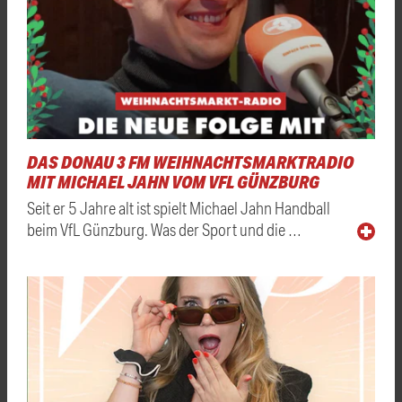
DAS DONAU 3 FM WEIHNACHTSMARKTRADIO
MIT MICHAEL JAHN VOM VFL GÜNZBURG
Seit er 5 Jahre alt ist spielt Michael Jahn Handball
beim VfL Günzburg. Was der Sport und die …