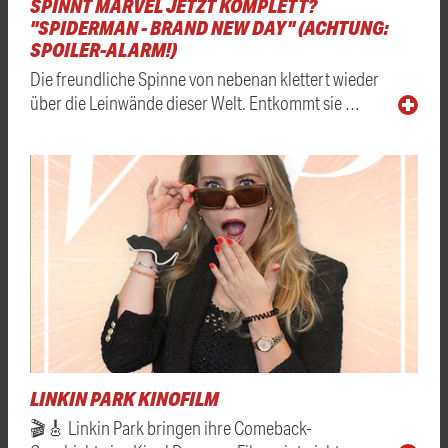
SPINNT MARVEL JETZT KOMPLETT?
"SPIDERMAN - BRAND NEW DAY" (ACHTUNG:
SPOILER-ALARM!)
Die freundliche Spinne von nebenan klettert wieder
über die Leinwände dieser Welt. Entkommt sie …
LINKIN PARK KINOFILM
🎬🎸 Linkin Park bringen ihre Comeback-