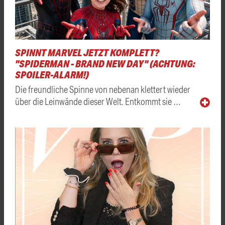
SPINNT MARVEL JETZT KOMPLETT?
"SPIDERMAN - BRAND NEW DAY" (ACHTUNG:
SPOILER-ALARM!)
Die freundliche Spinne von nebenan klettert wieder
über die Leinwände dieser Welt. Entkommt sie …