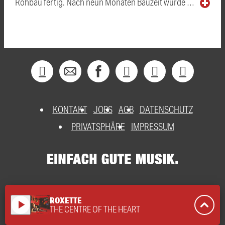
Rohbau fertig. Nach neun Monaten Bauzeit wurde …
KONTAKT
JOBS
AGB
DATENSCHUTZ
PRIVATSPHÄRE
IMPRESSUM
ROXETTE
play_arrow
THE CENTRE OF THE HEART