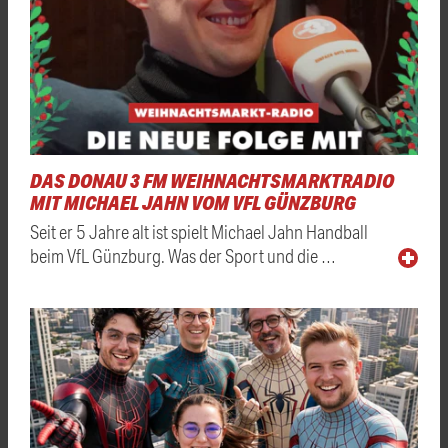
DAS DONAU 3 FM WEIHNACHTSMARKTRADIO
MIT MICHAEL JAHN VOM VFL GÜNZBURG
Seit er 5 Jahre alt ist spielt Michael Jahn Handball
beim VfL Günzburg. Was der Sport und die …