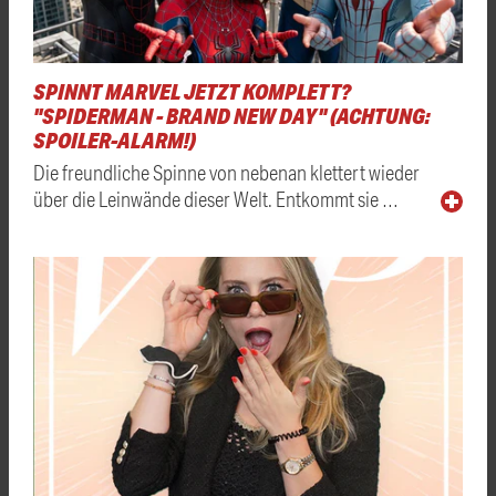
SPINNT MARVEL JETZT KOMPLETT?
"SPIDERMAN - BRAND NEW DAY" (ACHTUNG:
SPOILER-ALARM!)
Die freundliche Spinne von nebenan klettert wieder
über die Leinwände dieser Welt. Entkommt sie …