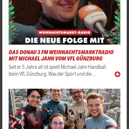
DAS DONAU 3 FM WEIHNACHTSMARKTRADIO
MIT MICHAEL JAHN VOM VFL GÜNZBURG
Seit er 5 Jahre alt ist spielt Michael Jahn Handball
beim VfL Günzburg. Was der Sport und die …