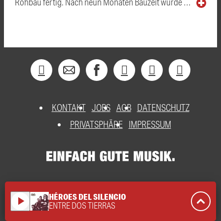
Rohbau fertig. Nach neun Monaten Bauzeit wurde …
KONTAKT
JOBS
AGB
DATENSCHUTZ
PRIVATSPHÄRE
IMPRESSUM
HÉROES DEL SILENCIO
play_arrow
ENTRE DOS TIERRAS