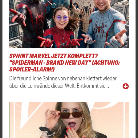
SPINNT MARVEL JETZT KOMPLETT?
"SPIDERMAN - BRAND NEW DAY" (ACHTUNG:
SPOILER-ALARM!)
Die freundliche Spinne von nebenan klettert wieder
über die Leinwände dieser Welt. Entkommt sie …