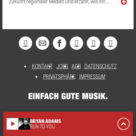
Zukunft regionaler Medien und erzählt, wie ihn …
KONTAKT
JOBS
AGB
DATENSCHUTZ
PRIVATSPHÄRE
IMPRESSUM
BRYAN ADAMS
play_arrow
RUN TO YOU